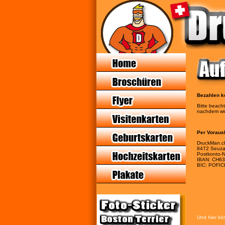
Bezahlen k
Bitte beach
nachdem wir
Per Voraus
DruckMan.c
8472 Seuza
Postkonto-
IBAN: CH6
BIC: POFI
Und hier kö