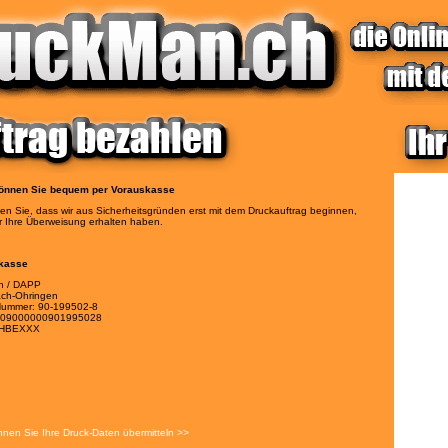
önnen Sie bequem per Vorauskasse
ten Sie, dass wir aus Sicherheitsgründen erst mit dem Druckauftrag beginnen,
 Ihre Überweisung erhalten haben.
kasse
h / DAPP
ch-Ohringen
Nummer: 90-199502-8
309000000901995028
CHBEXXX
nnen Sie Ihre Druck-Daten übermitteln >>