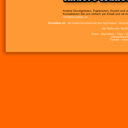
Andere Druckgrössen, Papierarten, Anzahl und vi
Kontaktieren Sie uns einfach per Email und wir ers
info@DruckMan.ch
DruckMan.ch
- die Online-Druckerei mit den Top-Preisen - Broschü
Alle Preise inkl. MwSt
Home
-
Broschüren
-
Flyer
-
V
Auftrag bezah
Kontakt
-
Impr