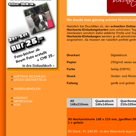
Wo druckt man günstig schöne Hochzeitsk
Natürlich bei DruckMan.ch, der
schnellen
Online
Hochzeits-Einladungskarten
zum schönsten Tag 
überlassen sondern dafür wirkliche Profis und Su
Hochzeits-Einladungen
werden ja oft jahrzehnt
angesehen, da müssen sie natürlich perfekt gedru
Druckart
Digitaldruck
Papier
250g/m2 weiss sat
Farbe
farbig (CMYK)
Druck
Vorder- und Rücks
»
AUFTRAG BEZAHLEN
»
DATEN ÜBERMITTELN
Faltung
gerillt und gefalzt
»
WAREN ABHOLEN
»
KONTAKT
A5
Quadratisch
Querforma
»
IMPRESSUM
148x210mm
140x140mm
210x105
»
AGB
A5 Hochzeitskarte 148 x 210 mm, (geöffnet 29
1 x gefalzt
50 Stück - Fr. 140.00 - in den Warenkorb legen